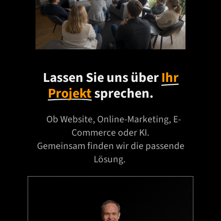
f
o
r
m
a
Lassen Sie uns über
Ihr
t
Projekt
sprechen.
i
o
n
Ob Website, Online-Marketing, E-
z
Commerce oder KI.
u
Gemeinsam finden wir die passende
r
Lösung.
B
i
l
d