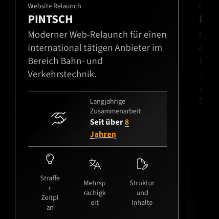
Website Relaunch
E-Comm
PINTSCH
Pfl
Moderner Web-Relaunch für einen
Ganz
international tätigen Anbieter im
digit
Bereich Bahn- und
Proz
Verkehrstechnik.
Jans
und 
bis z
Langjährige
Zusammenarbeit

Seit über
8
Jahren



Straffe
Mehrsp
Struktur
r
rachigk
und
Zeitpl
eit
Inhalte
an