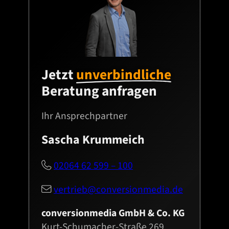
h
e
r
k
u
Jetzt
unverbindliche
n
f
Beratung anfragen
t
a
Ihr Ansprechpartner
n
Sascha Krummeich
z
e
02064 62 599 – 100

i
g
vertrieb@conversionmedia.de

e
n
conversionmedia GmbH & Co. KG
Kurt-Schumacher-Straße 269