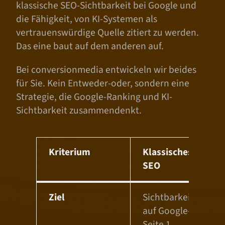
klassische SEO-Sichtbarkeit bei Google und
die Fähigkeit, von KI-Systemen als
vertrauenswürdige Quelle zitiert zu werden.
Das eine baut auf dem anderen auf.
Bei conversionmedia entwickeln wir beides
für Sie. Kein Entweder-oder, sondern eine
Strategie, die Google-Ranking und KI-
Sichtbarkeit zusammendenkt.
Kriterium
Klassisches
G
SEO
S
Ziel
Sichtbarkeit
N
auf Google-
K
Seite 1
(