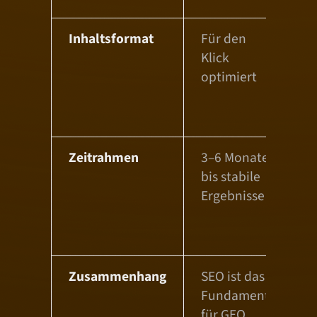
Inhaltsformat
Für den
F
Klick
E
optimiert
o
(
L
Zeitrahmen
3–6 Monate
F
bis stabile
K
Ergebnisse
a
s
r
Zusammenhang
SEO ist das
G
Fundament
S
für GEO
e