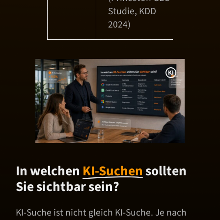
Studie, KDD
2024)
I
n
f
o
r
m
a
In welchen
KI-Suchen
sollten
t
Sie sichtbar sein?
i
o
n
KI-Suche ist nicht gleich KI-Suche. Je nach