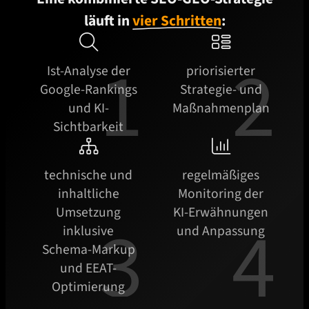
läuft in
vier Schritten
:


Ist-Analyse der
priorisierter
Google-Rankings
Strategie- und
und KI-
Maßnahmenplan
Sichtbarkeit


technische und
regelmäßiges
inhaltliche
Monitoring der
Umsetzung
KI-Erwähnungen
inklusive
und Anpassung
Schema-Markup
und EEAT-
Optimierung