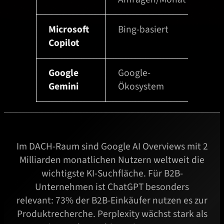
z
e
Microsoft
Bing-basiert
In
i
Copilot
int
g
e
Google
Google-
Spr
n
Gemini
Ökosystem
+ 
Im DACH-Raum sind Google AI Overviews mit 2
Milliarden monatlichen Nutzern weltweit die
wichtigste KI-Suchfläche. Für B2B-
Unternehmen ist ChatGPT besonders
relevant: 73% der B2B-Einkäufer nutzen es zur
Produktrecherche. Perplexity wächst stark als