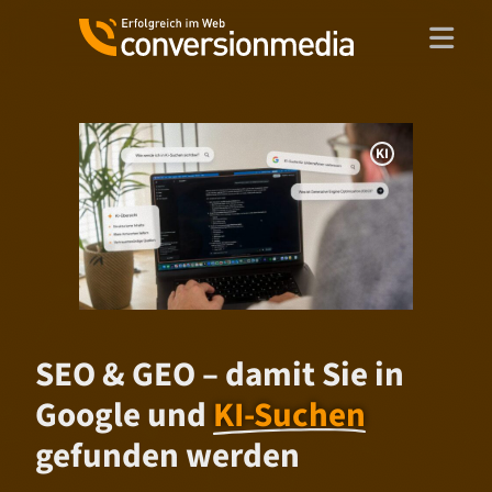
Zum
Inhalt
springen
I
n
f
o
r
m
a
SEO & GEO – damit Sie in
t
i
Google und
KI-Suchen
o
gefunden werden
n