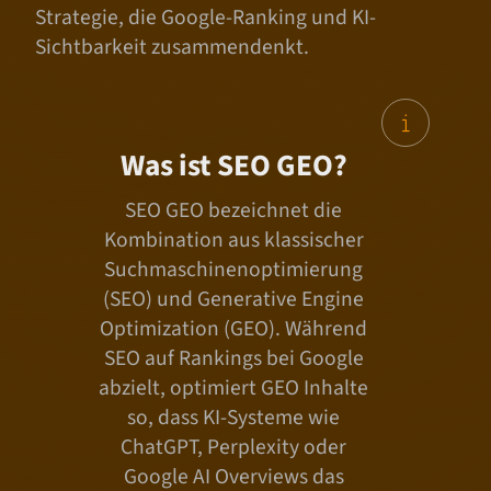
z
Strategie, die Google-Ranking und KI-
e
Sichtbarkeit zusammendenkt.
i
g
e
n
Was ist SEO GEO?
SEO GEO bezeichnet die
Kombination aus klassischer
Suchmaschinenoptimierung
(SEO) und Generative Engine
Optimization (GEO). Während
SEO auf Rankings bei Google
abzielt, optimiert GEO Inhalte
so, dass KI-Systeme wie
ChatGPT, Perplexity oder
Google AI Overviews das