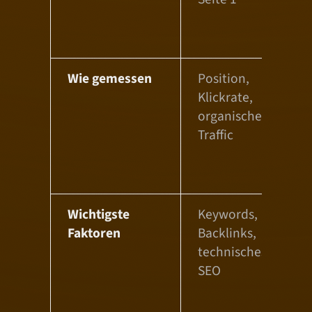
P
G
Wie gemessen
Position,
M
Klickrate,
E
organischer
i
Traffic
A
K
A
Wichtigste
Keywords,
S
Faktoren
Backlinks,
A
technisches
e
SEO
A
s
D