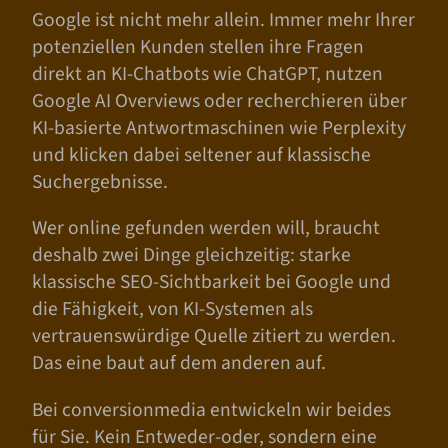
z
Google ist nicht mehr allein. Immer mehr Ihrer
u
potenziellen Kunden stellen ihre Fragen
r
direkt an KI-Chatbots wie ChatGPT, nutzen
B
Google AI Overviews oder recherchieren über
i
KI-basierte Antwortmaschinen wie Perplexity
l
und klicken dabei seltener auf klassische
d
Suchergebnisse.
h
e
Wer online gefunden werden will, braucht
r
deshalb zwei Dinge gleichzeitig: starke
k
klassische SEO-Sichtbarkeit bei Google und
u
die Fähigkeit, von KI-Systemen als
n
vertrauenswürdige Quelle zitiert zu werden.
f
Das eine baut auf dem anderen auf.
t
a
Bei conversionmedia entwickeln wir beides
n
für Sie. Kein Entweder-oder, sondern eine