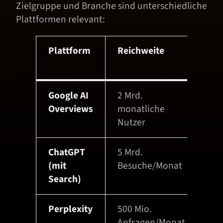
z
Zielgruppe und Branche sind unterschiedliche
u
Plattformen relevant:
r
B
Plattform
Reichweite
Be
i
l
d
Google AI
2 Mrd.
Int
h
Overviews
monatliche
Go
e
Nutzer
r
k
u
ChatGPT
5 Mrd.
Ei
n
(mit
Besuche/Monat
Re
f
Search)
t
a
Perplexity
500 Mio.
KI-
n
Anfragen/Monat
Su