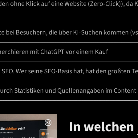
en ohne Klick auf eine Website (Zero-Click)), da
e bei Besuchern, die über KI-Suchen kommen (vs.
herchieren mit ChatGPT vor einem Kauf
s SEO. Wer seine SEO-Basis hat, hat den größten Te
durch Statistiken und Quellenangaben im Content
In welchen
I
n