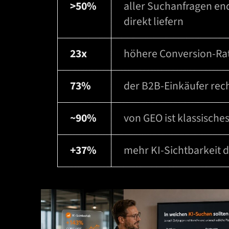
>50%
aller Suchanfragen end
direkt liefern
23x
höhere Conversion-Rat
73%
der B2B-Einkäufer rec
~90%
von GEO ist klassische
+37%
mehr KI-Sichtbarkeit 