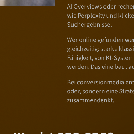
o
AI Overviews oder reche
n
wie Perplexity und klicke
z
Suchergebnisse.
u
Wer online gefunden wer
r
gleichzeitig: starke klas
B
Fähigkeit, von KI-System
i
werden. Das eine baut a
l
d
Bei conversionmedia entw
h
oder, sondern eine Strat
e
zusammendenkt.
r
k
u
n