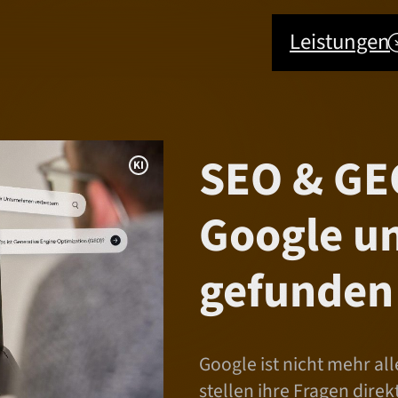
Leistungen
SEO & GEO
I
n
Google u
f
o
gefunden
r
m
a
t
Google ist nicht mehr al
i
stellen ihre Fragen dire