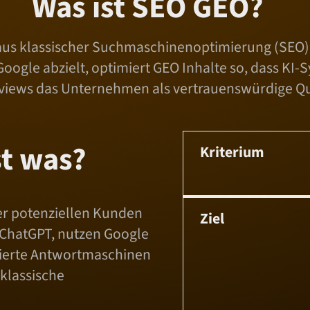
Was ist SEO GEO?
f
t
us klassischer Suchmaschinenoptimierung (SEO) 
a
oogle abzielt, optimiert GEO Inhalte so, dass KI-
n
views das Unternehmen als vertrauenswürdige Que
z
e
i
st was?
Kriterium
g
e
n
rer potenziellen Kunden
Ziel
e ChatGPT, nutzen Google
sierte Antwortmaschinen
 klassische