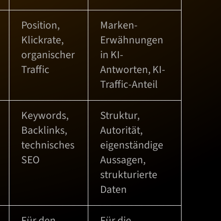
Position,
Marken-
Klickrate,
Erwähnungen
organischer
in KI-
Traffic
Antworten, KI-
Traffic-Anteil
Keywords,
Struktur,
Backlinks,
Autorität,
technisches
eigenständige
SEO
Aussagen,
strukturierte
Daten
Für den
Für die