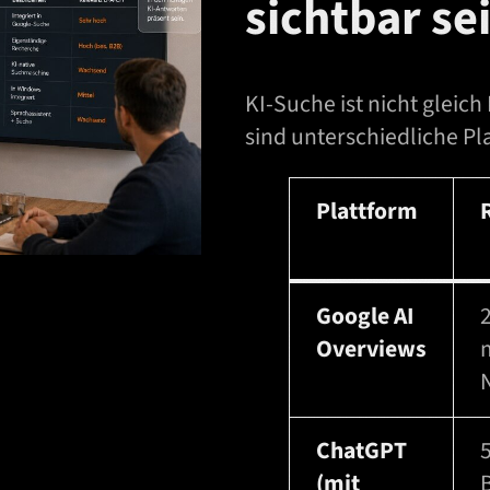
sichtbar se
f
o
r
KI-Suche ist nicht gleic
m
sind unterschiedliche Pl
a
t
Plattform
i
o
n
Google AI
z
Overviews
u
r
B
ChatGPT
i
(mit
l