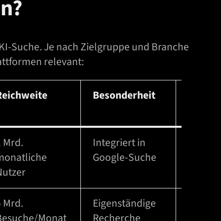
in?
h KI-Suche. Je nach Zielgruppe und Branche
attformen relevant:
Reichweite
Besonderheit
Releva
D-A-C
2 Mrd.
Integriert in
Sehr h
monatliche
Google-Suche
Nutzer
5 Mrd.
Eigenständige
Hoch
Besuche/Monat
Recherche
(bes. B