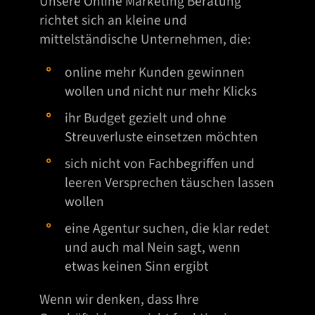
Unsere Online Marketing Beratung
o
richtet sich an kleine und
n
mittelständische Unternehmen, die:
z
u
online mehr Kunden gewinnen
r
wollen und nicht nur mehr Klicks
B
ihr Budget gezielt und ohne
i
Streuverluste einsetzen möchten
l
sich nicht von Fachbegriffen und
d
leeren Versprechen täuschen lassen
h
wollen
e
r
eine Agentur suchen, die klar redet
k
und auch mal Nein sagt, wenn
u
etwas keinen Sinn ergibt
n
Wenn wir denken, dass Ihre
f