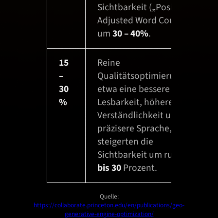
Sichtbarkeit („Position-
Adjusted Word Count“)
um
30 – 40%
.
15
Reine
–
Qualitätsoptimierungen,
30
etwa eine bessere
%
Lesbarkeit, höhere
Verständlichkeit und
präzisere Sprache,
steigerten die
Sichtbarkeit um rund
15
bis 30
Prozent.
Quelle:
https://collaborate.princeton.edu/en/publications/geo-
generative-engine-optimization/