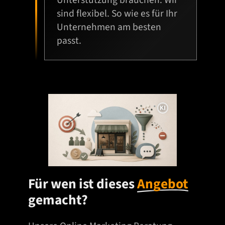
sind flexibel. So wie es für Ihr
Unternehmen am besten
passt.
I
n
f
o
r
Für wen ist dieses
Angebot
m
a
gemacht?
t
i