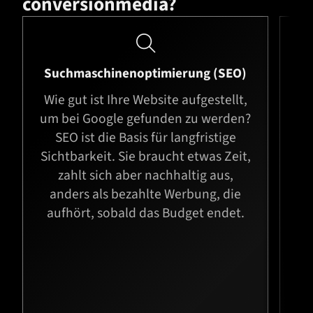
conversionmedia?

Suchmaschinen­optimierung (SEO)
Wie gut ist Ihre Website aufgestellt,
W
um bei Google gefunden zu werden?
w
SEO ist die Basis für langfristige
k
Sichtbarkeit. Sie braucht etwas Zeit,
Si
zahlt sich aber nachhaltig aus,
w
anders als bezahlte Werbung, die
aufhört, sobald das Budget endet.