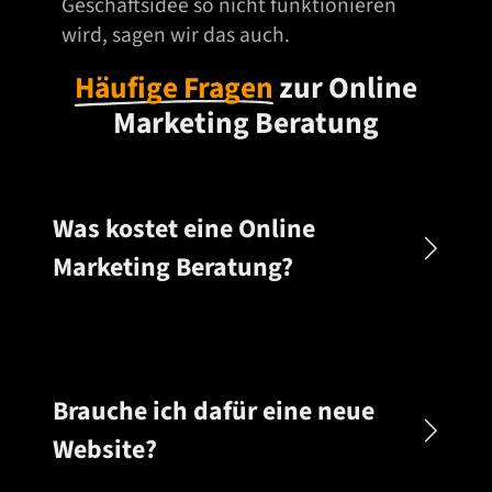
Geschäftsidee so nicht funktionieren
t
wird, sagen wir das auch.
a
n
Häufige Fragen
zur Online
z
Marketing Beratung
e
i
g
e
Was kostet eine Online
n
Marketing Beratung?
Brauche ich dafür eine neue
Website?