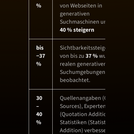
%
von Webseiten in
generativen
Suchmaschinen um bis zu
40 % steigern
bis
Sichtbarkeitssteigerungen
−37
von bis zu
37 %
wurden in
%
realen generativen
Suchumgebungen
beobachtet.
30
Quellenangaben (Cite
–
Sources), Expertenzitate
40
(Quotation Addition) und
%
Statistiken (Statistics
Addition) verbesserten die