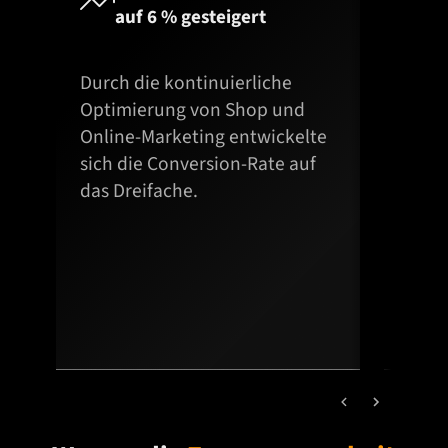


auf 6 % gesteigert
v
Durch die kontinuierliche
Jede
Optimierung von Shop und
erzi
Online-Marketing entwickelte
so v
sich die Conversion-Rate auf
der 
das Dreifache.