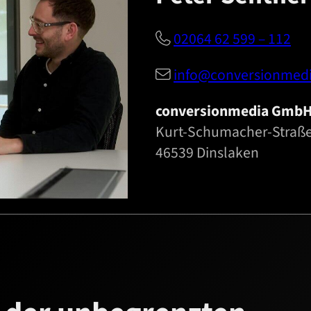
02064 62 599 – 112

info@conversionmedi

conversionmedia GmbH
Kurt-Schumacher-Straße
46539 Dinslaken