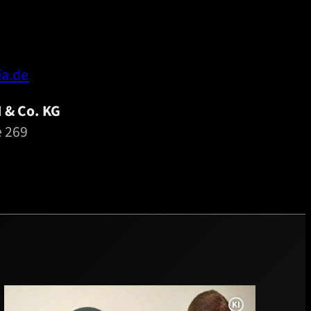
a.de
 & Co. KG
 269