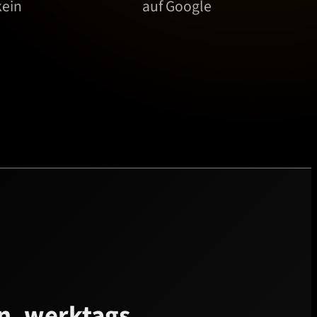
kein
auf Google
n, werktags.