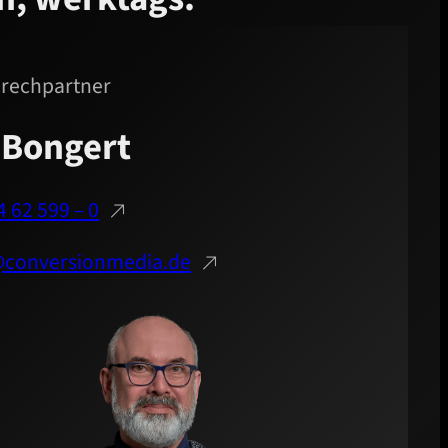
prechpartner
 Bongert
 62 599 – 0
@conversionmedia.de