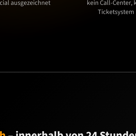
icial ausgezeichnet
kein Call-Center, 
Ticketsystem
ch
– innerhalb von 24 Stunde