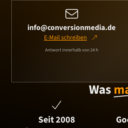

info@conversionmedia.de
E-Mail schreiben
Antwort innerhalb von 24 h
Was
ma

Seit 2008
Go