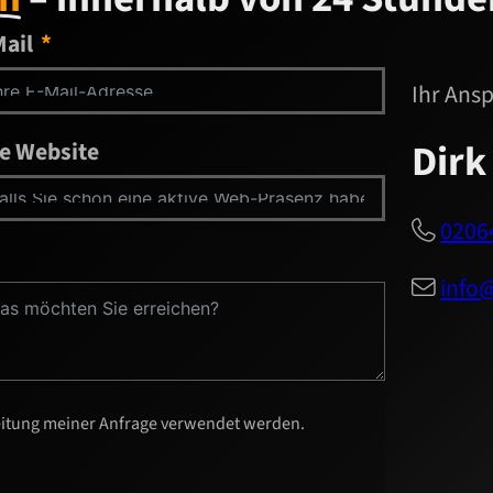
Mail
Ihr Ans
Dirk
re Website
02064

info

beitung meiner Anfrage verwendet werden.