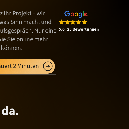
 Ihr Projekt – wir
 was Sinn macht und
aufsgespräch. Nur eine
5.0
23 Bewertungen
wie Sie online mehr
 können.
uert 2 Minuten
 da.